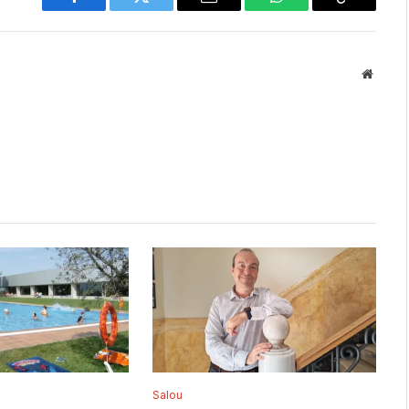
Facebook
Twitter
Email
WhatsApp
Copy
Link
Websit
Salou