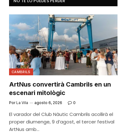
NO TE LO PUEDES PERDER
CAMBRILS
ArtNus convertirà Cambrils en un
escenari mitològic
Por
La Vila
agosto 6, 2026
0
El varador del Club Nàutic Cambrils acollirà el
proper diumenge, 9 d’agost, el tercer festival
ArtNus amb…