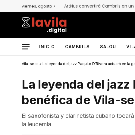
ArtNus convertirà Cambrils en un
viernes, agosto 7
INICIO
CAMBRILS
SALOU
VI
Vila-seca
»
La leyenda del jazz Paquito D’Rivera actuará en la g
La leyenda del jazz 
benéfica de Vila-s
El saxofonista y clarinetista cubano tocará
la leucemia