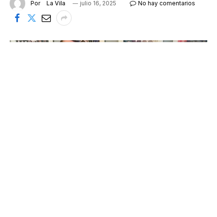
Por
La Vila
julio 16, 2025
No hay comentarios
La Teca Teatre va lliurar els diners a Càritas
La Teca Teatre de Cambrils va recaptar 1.160 euros
per a Càritas amb la taquilla inversa de les dues
sessions del Teatre de la Fira. Com és habitual, els