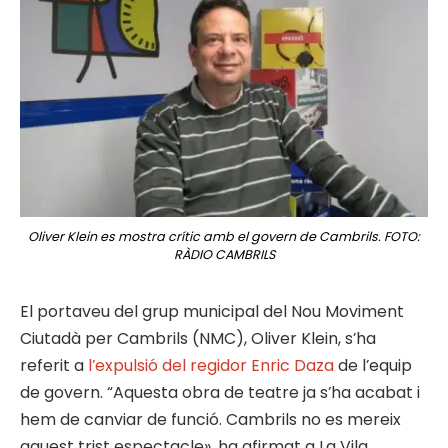
Oliver Klein es mostra crític amb el govern de Cambrils. FOTO:
RÀDIO CAMBRILS
El portaveu del grup municipal del Nou Moviment
Ciutadà per Cambrils (NMC), Oliver Klein, s’ha
referit a
l’expulsió del regidor Enric Daza
de l’equip
de govern. “Aquesta obra de teatre ja s’ha acabat i
hem de canviar de funció. Cambrils no es mereix
aquest trist espectacle», ha afirmat a La Vila.