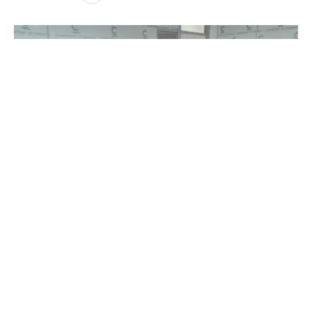
L'alcalde, Alfredo Clúa, acompanyat de portaveus i regidors de
l'equip de govern
L’alcalde de Cambrils, Alfredo Clúa, ha anunciat
aquest dilluns que ha retirat totes les
competències de govern delegades a Enric Daza
(Junts per Catalunya), fins ara segon tinent d’alcale