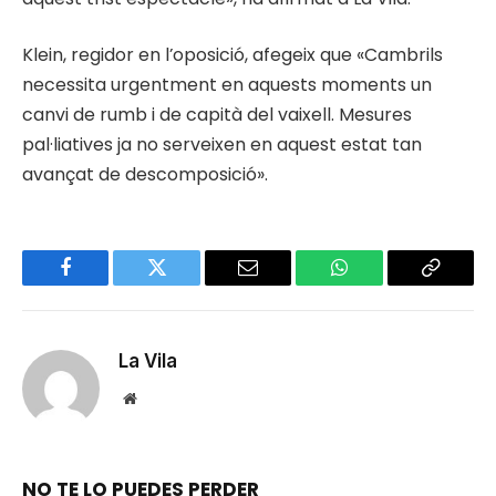
Klein, regidor en l’oposició, afegeix que «Cambrils
necessita urgentment en aquests moments un
canvi de rumb i de capità del vaixell. Mesures
pal·liatives ja no serveixen en aquest estat tan
avançat de descomposició».
Facebook
Twitter
Email
WhatsApp
Copy
Link
La Vila
Website
NO TE LO PUEDES PERDER