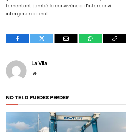
fomentant també la convivència i l’intercanvi
intergeneracional.
Facebook
Twitter
Email
WhatsApp
Copy
Link
La Vila
Website
NO TE LO PUEDES PERDER