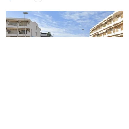
El suceso ha tenido lugar cerca de los Apartamentos
Internacional
El juzgado de instrucción numero 3 de Reus ha
decretado este miércoles prisión comunicada y sin
fianza por un delito de tentativa de homicidio para
el hombre de 38 años detenido por apuñalar a un