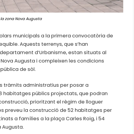
a la zona Nova Augusta
solars municipals a la primera convocatòria de
equible. Aquests terrenys, que s’han
l departament d’Urbanisme, estan situats al
na Nova Augusta i compleixen les condicions
pública de sòl.
ls tràmits administratius per posar a
38 habitatges públics projectats, que podran
onstrucció, prioritzant el règim de lloguer
s preveu la construcció de 52 habitatges per
inats a famílies a la plaça Carles Roig, i 54
a Augusta.