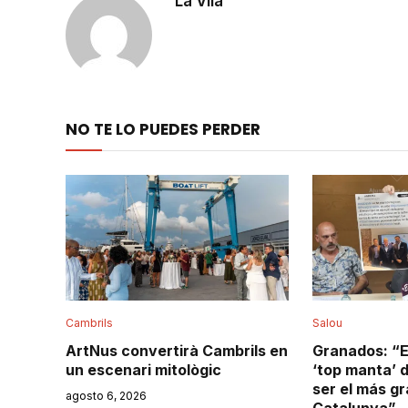
La Vila
NO TE LO PUEDES PERDER
Cambrils
Salou
ArtNus convertirà Cambrils en
Granados: “E
un escenari mitològic
‘top manta’ 
ser el más g
agosto 6, 2026