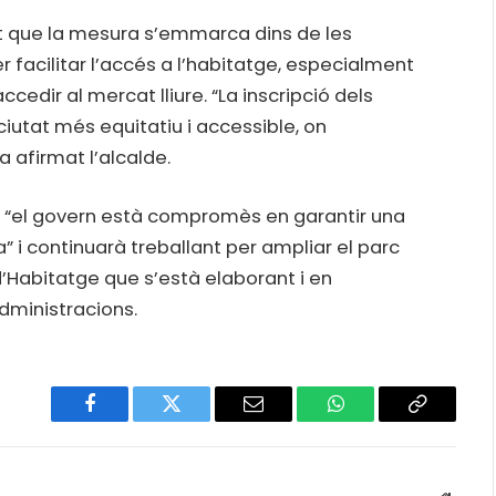
cat que la mesura s’emmarca dins de les
 facilitar l’accés a l’habitatge, especialment
cedir al mercat lliure. “La inscripció dels
iutat més equitatiu i accessible, on
ha afirmat l’alcalde.
ue “el govern està compromès en garantir una
a” i continuarà treballant per ampliar el parc
 d’Habitatge que s’està elaborant i en
administracions.
Facebook
Twitter
Email
WhatsApp
Copy
Link