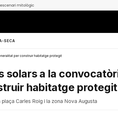
Fin al culebrón de la antigua aduana de Salou: abre un apartahotel con 115 apartamentos
LA-SECA
neralitat per construir habitatge protegit
s solars a la convocatòr
truir habitatge protegit
 la plaça Carles Roig i la zona Nova Augusta