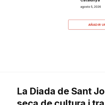
Catalunya”
agosto 5, 2026
AÑADIR 
La Diada de Sant Jor
seca de cultura i tr