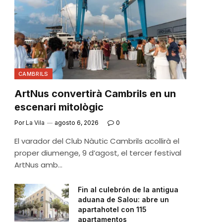
CAMBRILS
ArtNus convertirà Cambrils en un
escenari mitològic
Por
La Vila
agosto 6, 2026
0
El varador del Club Nàutic Cambrils acollirà el
proper diumenge, 9 d’agost, el tercer festival
ArtNus amb…
Fin al culebrón de la antigua
aduana de Salou: abre un
apartahotel con 115
apartamentos