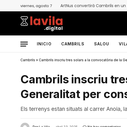
viernes, agosto 7
INICIO
CAMBRILS
SALOU
VI
Cambrils
»
Cambrils inscriu tres solars a la convocatòria de la Ge
Cambrils inscriu tre
Generalitat per cons
Els terrenys estan situats al carrer Anoia,
Por
La Vila
abril 23, 2025
No hay comentarios