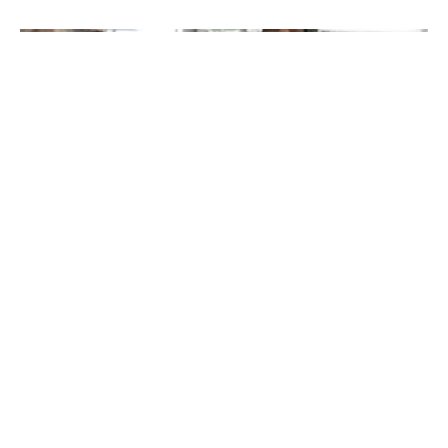
Imatge d'una edició anterior 'Deixa’t prendre el pèl' a Cambrils
La 9a edició de l’esdeveniment solidari
‘Deixa’t
prendre el pèl
‘ ja té data i destinatari. La iniciativa
tornarà al Port de Cambrils el diumenge 14 de
setembre i en aquesta ocasió recaptarà fons per
l’Associació Familiars Alzheimer Costa Daurada.