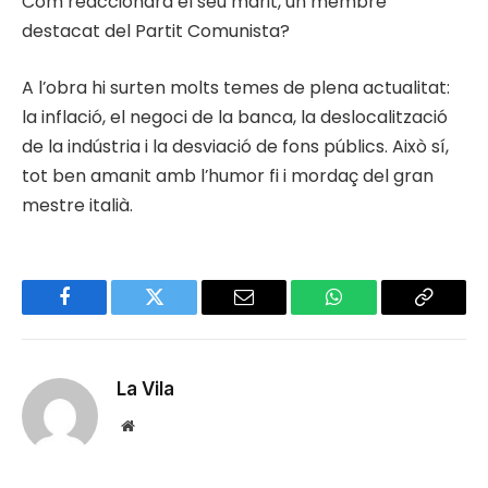
Com reaccionarà el seu marit, un membre
destacat del Partit Comunista?
A l’obra hi surten molts temes de plena actualitat:
la inflació, el negoci de la banca, la deslocalització
de la indústria i la desviació de fons públics. Això sí,
tot ben amanit amb l’humor fi i mordaç del gran
mestre italià.
Facebook
Twitter
Email
WhatsApp
Copy
Link
La Vila
Website