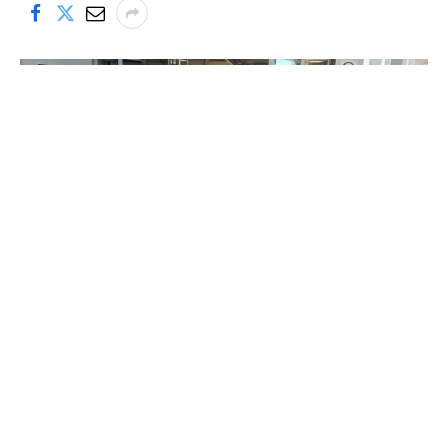
L’esmorzar incloïa llonganissa, botifarra, pa i una poma
L’esmorzar popular tradicional de l’oli nou de la
Cooperativa Agrícola de Cambrils ha atret aquest
diumenge nombrosos assistents des de les nou del
matí fins al migdia. Les barbacoes han estat el