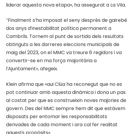
liderar aquesta nova etapa», ha assegurat a La Vila.
“Finalment s’ha imposat el seny després de gairebé
dos anys d’inestabilitat política permanent a
Cambrils. Tornem al punt de sortida dels resultats
obtinguts a les darreres eleccions municipals de
maig del 2023, on el MMC va treure 6 regidors i va
convertir-se en ma força majoritària a
l’Ajuntament», afegeix.
Klein afirma que «aui Clúa ha reconegut que no es
pot continuar amb aquesta dinàmica i dona un pas
al costat per que es construeixin noves majories de
govern. Des del NMC sempre hem dit que estàvem
disposats per entomar les responsabilitats
derivades de cada moment i ara cal fer realitat
aquests propòsits».