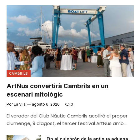
CAMBRILS
ArtNus convertirà Cambrils en un
escenari mitològic
Por
La Vila
agosto 6, 2026
0
El varador del Club Nàutic Cambrils acollirà el proper
diumenge, 9 d’agost, el tercer festival ArtNus amb…
Fin al culebrón de la antigua aduana