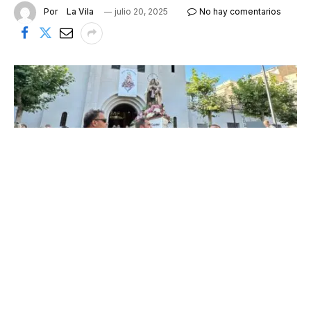
Por
La Vila
julio 20, 2025
No hay comentarios
La processó va sortir de l'esglèsia de Sant Pere
Cambrils va celebrar aquest disssabte una emotiva
i multitudinària processó de la Mare de Déu del