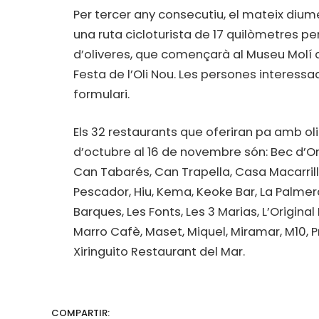
Per tercer any consecutiu, el mateix di
una ruta cicloturista de 17 quilòmetres 
d’oliveres, que començarà al Museu Molí de
Festa de l’Oli Nou. Les persones interessa
formulari.
Els 32 restaurants que oferiran pa amb ol
d’octubre al 16 de novembre són: Bec d’Or,
Can Tabarés, Can Trapella, Casa Macarrilla,
Pescador, Hiu, Kema, Keoke Bar, La Palmera 
Barques, Les Fonts, Les 3 Marias, L’Origin
Marro Cafè, Maset, Miquel, Miramar, M10, Pr
Xiringuito Restaurant del Mar.
COMPARTIR: