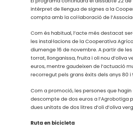
El programa continuarà el dissabte 22 d
intèrpret de llengua de signes a la Coope
compta amb la col·laboració de l’Associa
Com és habitual, l’acte més destacat serà
les instal·lacions de la Cooperativa Agríc
diumenge 16 de novembre. A partir de les
torrat, llonganissa, fruita i oli nou d’oliv
euros, mentre gaudeixen de l’actuació musi
recorregut pels grans èxits dels anys 80 i 
Com a promoció, les persones que hagin c
descompte de dos euros a l’Agrobotiga pe
dues unitats de dos litres d’oli d’oliva ver
Ruta en bicicleta