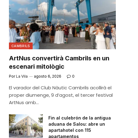
CAMBRILS
ArtNus convertirà Cambrils en un
escenari mitològic
Por
La Vila
agosto 6, 2026
0
El varador del Club Nàutic Cambrils acollirà el
proper diumenge, 9 d’agost, el tercer festival
ArtNus amb…
Fin al culebrón de la antigua
aduana de Salou: abre un
apartahotel con 115
apartamentos