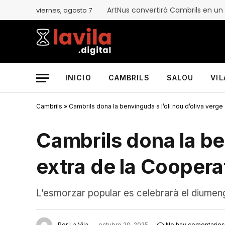
ArtNus convertirà Cambrils en un
viernes, agosto 7
INICIO
CAMBRILS
SALOU
VI
Cambrils
»
Cambrils dona la benvinguda a l’oli nou d’oliva verge
Cambrils dona la ben
extra de la Coopera
L’esmorzar popular es celebrarà el diume
Por
La Vila
octubre 20, 2025
No hay comentarios