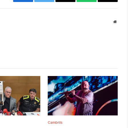
Facebook
Twitter
Email
WhatsApp
Copy
Link
Websit
Cambrils