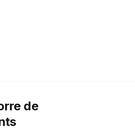
orre de
nts