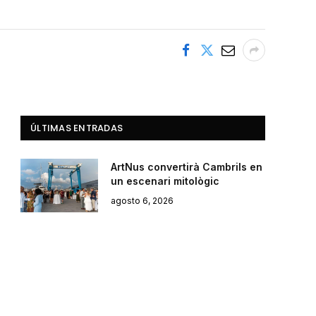
ÚLTIMAS ENTRADAS
ArtNus convertirà Cambrils en
un escenari mitològic
agosto 6, 2026
Granados: “El mercadillo de
‘top manta’ de Cambrils debe
ser el más grande de
Catalunya”
agosto 5, 2026