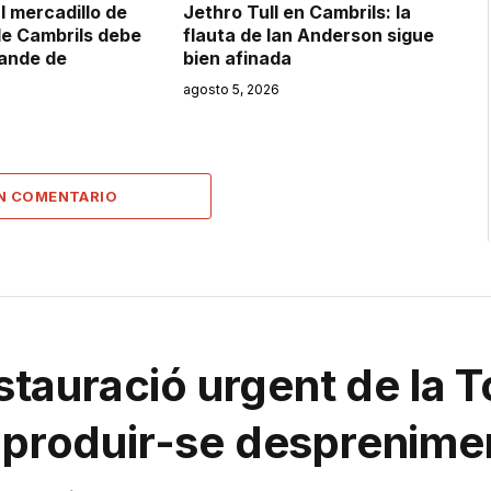
l mercadillo de
Jethro Tull en Cambrils: la
de Cambrils debe
flauta de Ian Anderson sigue
rande de
bien afinada
agosto 5, 2026
UN COMENTARIO
estauració urgent de la T
e produir-se desprenime