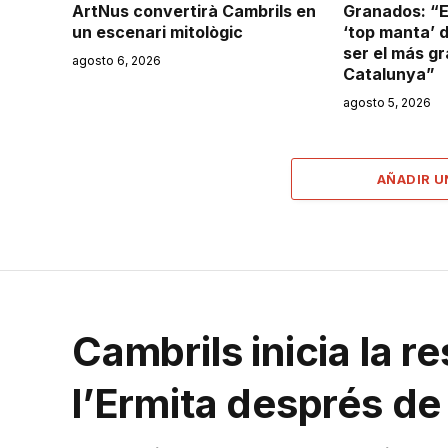
ArtNus convertirà Cambrils en
Granados: “E
un escenari mitològic
‘top manta’ 
ser el más g
agosto 6, 2026
Catalunya”
agosto 5, 2026
AÑADIR 
Cambrils inicia la r
l’Ermita després d