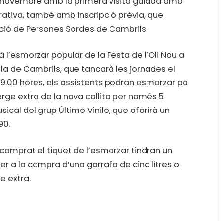
e novembre amb la primera visita guiada amb
rativa, també amb inscripció prèvia, que
ció de Persones Sordes de Cambrils.
 l’esmorzar popular de la Festa de l’Oli Nou a
ola de Cambrils, que tancarà les jornades el
 9.00 hores, els assistents podran esmorzar pa
a verge extra de la nova collita per només 5
cal del grup Último Vinilo, que oferirà un
90.
omprat el tiquet de l’esmorzar tindran un
r a la compra d’una garrafa de cinc litres o
ge extra.