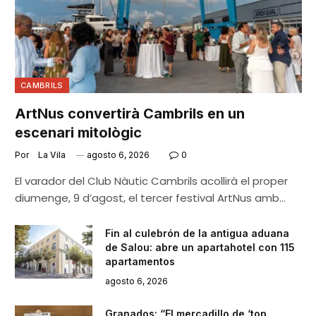
CAMBRILS
ArtNus convertirà Cambrils en un
escenari mitològic
Por
La Vila
agosto 6, 2026
0
El varador del Club Nàutic Cambrils acollirà el proper
diumenge, 9 d’agost, el tercer festival ArtNus amb…
Fin al culebrón de la antigua aduana
de Salou: abre un apartahotel con 115
apartamentos
agosto 6, 2026
Granados: “El mercadillo de ‘top