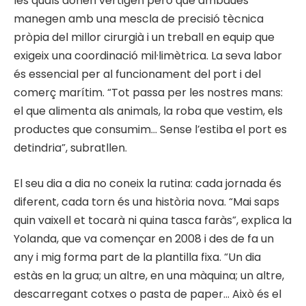
les quals donen vertigen però que ambdues
manegen amb una mescla de precisió tècnica
pròpia del millor cirurgià i un treball en equip que
exigeix una coordinació mil·limètrica. La seva labor
és essencial per al funcionament del port i del
comerç marítim. “Tot passa per les nostres mans:
el que alimenta als animals, la roba que vestim, els
productes que consumim… Sense l’estiba el port es
detindria”, subratllen.
El seu dia a dia no coneix la rutina: cada jornada és
diferent, cada torn és una història nova. “Mai saps
quin vaixell et tocarà ni quina tasca faràs”, explica la
Yolanda, que va començar en 2008 i des de fa un
any i mig forma part de la plantilla fixa. “Un dia
estàs en la grua; un altre, en una màquina; un altre,
descarregant cotxes o pasta de paper… Això és el