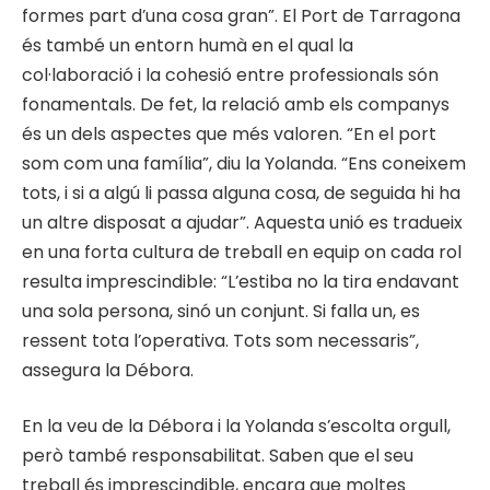
formes part d’una cosa gran”. El Port de Tarragona
és també un entorn humà en el qual la
col·laboració i la cohesió entre professionals són
fonamentals. De fet, la relació amb els companys
és un dels aspectes que més valoren. “En el port
som com una família”, diu la Yolanda. “Ens coneixem
tots, i si a algú li passa alguna cosa, de seguida hi ha
un altre disposat a ajudar”. Aquesta unió es tradueix
en una forta cultura de treball en equip on cada rol
resulta imprescindible: “L’estiba no la tira endavant
una sola persona, sinó un conjunt. Si falla un, es
ressent tota l’operativa. Tots som necessaris”,
assegura la Débora.
En la veu de la Débora i la Yolanda s’escolta orgull,
però també responsabilitat. Saben que el seu
treball és imprescindible, encara que moltes