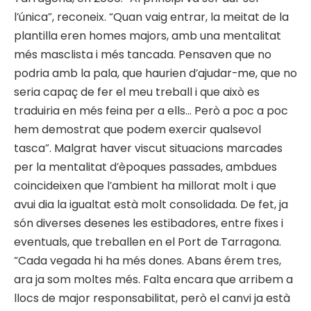
l’única”, reconeix. “Quan vaig entrar, la meitat de la
plantilla eren homes majors, amb una mentalitat
més masclista i més tancada. Pensaven que no
podria amb la pala, que haurien d’ajudar-me, que no
seria capaç de fer el meu treball i que això es
traduiria en més feina per a ells… Però a poc a poc
hem demostrat que podem exercir qualsevol
tasca”. Malgrat haver viscut situacions marcades
per la mentalitat d’èpoques passades, ambdues
coincideixen que l’ambient ha millorat molt i que
avui dia la igualtat està molt consolidada. De fet, ja
són diverses desenes les estibadores, entre fixes i
eventuals, que treballen en el Port de Tarragona.
“Cada vegada hi ha més dones. Abans érem tres,
ara ja som moltes més. Falta encara que arribem a
llocs de major responsabilitat, però el canvi ja està