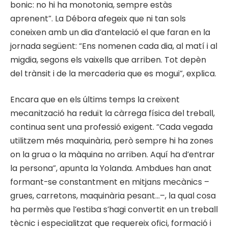
bonic: no hi ha monotonia, sempre estàs
aprenent”. La Débora afegeix que ni tan sols
coneixen amb un dia d’antelació el que faran en la
jornada següent: “Ens nomenen cada dia, al matí i al
migdia, segons els vaixells que arriben. Tot depèn
del trànsit i de la mercaderia que es mogui”, explica.
Encara que en els últims temps la creixent
mecanització ha reduït la càrrega física del treball,
continua sent una professió exigent. “Cada vegada
utilitzem més maquinària, però sempre hi ha zones
on la grua o la màquina no arriben. Aquí ha d’entrar
la persona”, apunta la Yolanda. Ambdues han anat
formant-se constantment en mitjans mecànics –
grues, carretons, maquinària pesant…–, la qual cosa
ha permès que l’estiba s’hagi convertit en un treball
tècnic i especialitzat que requereix ofici, formació i