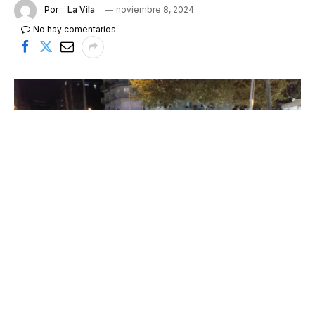
Por
La Vila
noviembre 8, 2024
No hay comentarios
Una semana después de
lo previsto
, pero
finalmente Salou ha vibrado este viernes con el
desfile del Salouween Parade. Decenas y decenas