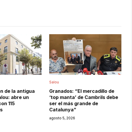
Salou
ón de la antigua
Granados: “El mercadillo de
lou: abre un
‘top manta’ de Cambrils debe
con 115
ser el más grande de
s
Catalunya”
agosto 5, 2026