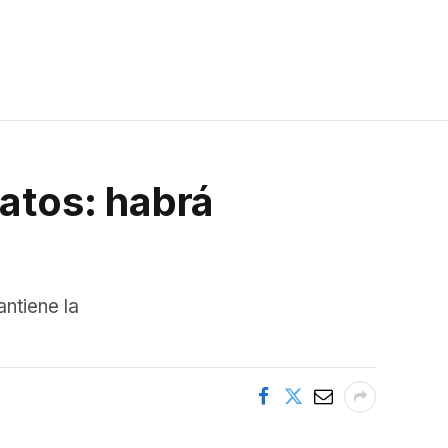
catos: habrá
ntiene la