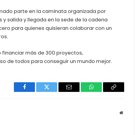
omado parte en la caminata organizada por
s y salida y llegada en la sede de la cadena
la cero para quienes quisieran colaborar con un
ros.
 financiar más de 300 proyectos,
so de todos para conseguir un mundo mejor.
Facebook
Twitter
Email
WhatsApp
Copy
Link
Websit