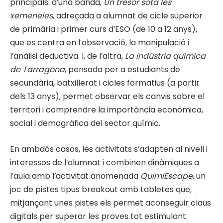
principals: d’una banda,
Un tresor sota les
xemeneies
, adreçada a alumnat de cicle superior
de primària i primer curs d’ESO (de 10 a 12 anys),
que es centra en l’observació, la manipulació i
l’anàlisi deductiva. I, de l’altra,
La indústria química
de Tarragona
, pensada per a estudiants de
secundària, batxillerat i cicles formatius (a partir
dels 13 anys), permet observar els canvis sobre el
territori i comprendre la importància econòmica,
social i demogràfica del sector químic.
En ambdós casos, les activitats s’adapten al nivell i
interessos de l’alumnat i combinen dinàmiques a
l’aula amb l’activitat anomenada
QuimiEscape
, un
joc de pistes tipus breakout amb tabletes que,
mitjançant unes pistes els permet aconseguir claus
digitals per superar les proves tot estimulant