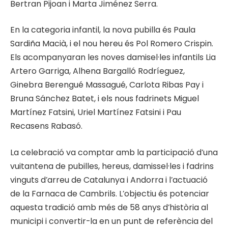
Bertran Pijoan i Marta Jiménez Serra.
En la categoria infantil, la nova pubilla és Paula
Sardiña Macià, i el nou hereu és Pol Romero Crispin.
Els acompanyaran les noves damisel·les infantils Lia
Artero Garriga, Alhena Bargalló Rodríeguez,
Ginebra Berengué Massagué, Carlota Ribas Pay i
Bruna Sánchez Batet, i els nous fadrinets Miguel
Martínez Fatsini, Uriel Martínez Fatsini i Pau
Recasens Rabasó.
La celebració va comptar amb la participació d’una
vuitantena de pubilles, hereus, damissel·les i fadrins
vinguts d’arreu de Catalunya i Andorra i l’actuació
de la Farnaca de Cambrils. L’objectiu és potenciar
aquesta tradició amb més de 58 anys d’història al
municipi i convertir-la en un punt de referència del