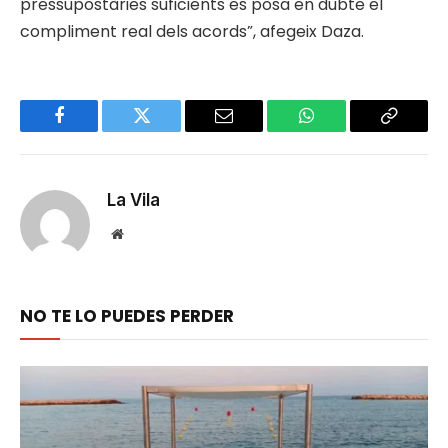
pressupostàries suficients es posa en dubte el
compliment real dels acords”, afegeix Daza.
Facebook
Twitter
Email
WhatsApp
Copy
Link
La Vila
Website
NO TE LO PUEDES PERDER