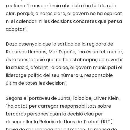
reclama “transparència absoluta i un full de ruta
clar, perquè, a hores d’ara, el govern no ha explicat
ni el calendari ni les decisions concretes que pensa
adoptar”.
Daza assenyala que la sortida de la regidora de
Recursos Humans, Mar España, “no és un fet menor,
és la constatació que no ha estat capaç de revertir
la situació, afeblint l’alcalde, el govern municipal i el
lideratge polític del seu número u, responsable
últim de totes les decision”,
Segons el portaveu de Junts, l’alcalde, Oliver Klein,
“ha optat per carregar responsabilitats sobre
terceres persones quan la decisió clau per
desencallar la Relació de Llocs de Treball (RLT)
havia de ser liderada per ell mateix. La manca de