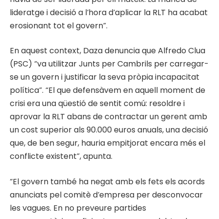
lideratge i decisió a l’hora d’aplicar la RLT ha acabat
erosionant tot el govern”.
En aquest context, Daza denuncia que Alfredo Clua
(PSC) “va utilitzar Junts per Cambrils per carregar-
se un govern i justificar la seva pròpia incapacitat
política”. “El que defensàvem en aquell moment de
crisi era una qüestió de sentit comú: resoldre i
aprovar la RLT abans de contractar un gerent amb
un cost superior als 90.000 euros anuals, una decisió
que, de ben segur, hauria empitjorat encara més el
conflicte existent”, apunta.
“El govern també ha negat amb els fets els acords
anunciats pel comitè d’empresa per desconvocar
les vagues. En no preveure partides