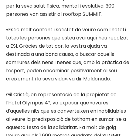
per la seva salut física, mental i evolutiva. 300
persones van assistir al rooftop SUMMIT.
«Estic molt content i satisfet de veure com l’hotel i
totes les persones que esteu avui aquí heu recolzat
a ESI. Gràcies de tot cor, la vostra ajuda va
destinada a una bona causa, a buscar aquells
somriures dels nens i nenes que, amb la pràctica de
l’esport, poden encaminar positivament el seu
creixement i la seva vida», va dir Maldonado.
Gil Cristià, en representació de la propietat de
l’Hotel Olympus 4*, va exposar que «avui és
d’aquelles nits que es converteixen en inoblidables
al veure la predisposició de tothom en sumar-se a
aquesta festa de la solidaritat. Fa molt de goig
veure avui els 1.600 metres quadrats del SUMMIT