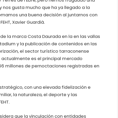
 Terres de l’Ebre, pero hemos fraguado una
y nos gusta mucho que ha ya llegado a la
tomamos una buena decisión al juntarnos con
FEHT, Xavier Guardià.
 de la marca Costa Daurada en la en las vallas
adium y la publicación de contenidos en las
rización, el sector turístico tarraconense
e actualmente es el principal mercado
,66 millones de pernoctaciones registradas en
tratégico, con una elevada fidelización e
liar, la naturaleza, el deporte y las
FEHT.
nsidera que la vinculación con entidades