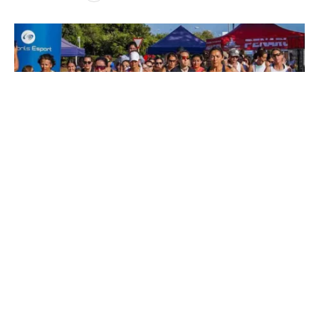
Imatge d'una edició anterior de la Milla Urbana Solidària de
Cambrils
La sisena edició de la Milla Urbana Solidària
de Cambrils se celebrarà el proper dissabte, 23 de
maig, a Vilafortuny amb l’objectiu de recaptar fons
per la investigació del càncer infantil. Aquesta