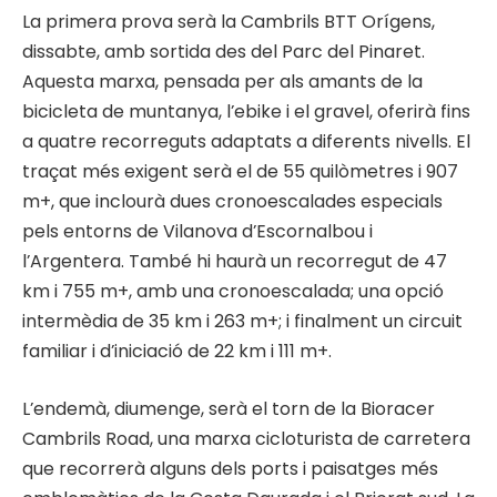
La primera prova serà la Cambrils BTT Orígens,
dissabte, amb sortida des del Parc del Pinaret.
Aquesta marxa, pensada per als amants de la
bicicleta de muntanya, l’ebike i el gravel, oferirà fins
a quatre recorreguts adaptats a diferents nivells. El
traçat més exigent serà el de 55 quilòmetres i 907
m+, que inclourà dues cronoescalades especials
pels entorns de Vilanova d’Escornalbou i
l’Argentera. També hi haurà un recorregut de 47
km i 755 m+, amb una cronoescalada; una opció
intermèdia de 35 km i 263 m+; i finalment un circuit
familiar i d’iniciació de 22 km i 111 m+.
L’endemà, diumenge, serà el torn de la Bioracer
Cambrils Road, una marxa cicloturista de carretera
que recorrerà alguns dels ports i paisatges més