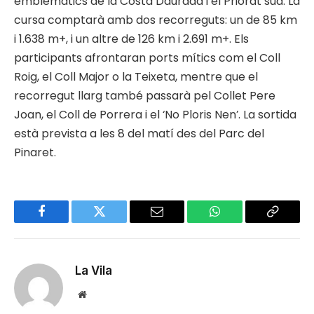
emblemàtics de la Costa Daurada i el Priorat sud. La
cursa comptarà amb dos recorreguts: un de 85 km
i 1.638 m+, i un altre de 126 km i 2.691 m+. Els
participants afrontaran ports mítics com el Coll
Roig, el Coll Major o la Teixeta, mentre que el
recorregut llarg també passarà pel Collet Pere
Joan, el Coll de Porrera i el ‘No Ploris Nen’. La sortida
està prevista a les 8 del matí des del Parc del
Pinaret.
Facebook
Twitter
Email
WhatsApp
Copy
Link
La Vila
Website