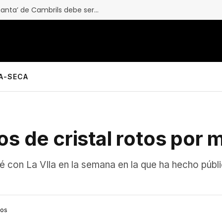
Granados: “El mercadillo de ‘top manta’ de Cambrils debe ser el más grande de Catalunya”
LA-SECA
os de cristal rotos por 
fé con La VIla en la semana en la que ha hecho públ
ios