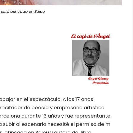
 está afincada en Salou
rabajar en el espectáculo. A los 17 años
recitador de poesía y empresario artístico
arcelona durante 13 años y fue representante
 subir al escenario necesité el permiso de mi
s, afincada en Salou y autora del libro