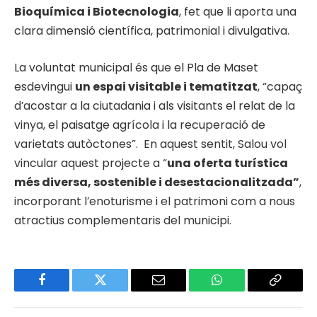
Bioquímica i Biotecnologia
, fet que li aporta una
clara dimensió científica, patrimonial i divulgativa.
La voluntat municipal és que el Pla de Maset
esdevingui
un espai visitable i tematitzat
, “capaç
d’acostar a la ciutadania i als visitants el relat de la
vinya, el paisatge agrícola i la recuperació de
varietats autòctones”. En aquest sentit, Salou vol
vincular aquest projecte a “
una oferta turística
més diversa, sostenible i desestacionalitzada”
,
incorporant l’enoturisme i el patrimoni com a nous
atractius complementaris del municipi.
Facebook
Twitter
Email
WhatsApp
Copy
Link