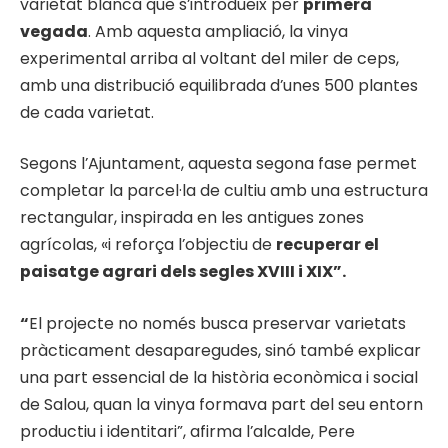
varietat blanca que s’introdueix per
primera
vegada
. Amb aquesta ampliació, la vinya
experimental arriba al voltant del miler de ceps,
amb una distribució equilibrada d’unes 500 plantes
de cada varietat.
Segons l’Ajuntament, aquesta segona fase permet
completar la parcel·la de cultiu amb una estructura
rectangular, inspirada en les antigues zones
agrícolas, «i reforça l’objectiu de
recuperar el
paisatge agrari dels segles XVIII i XIX”.
“
El projecte no només busca preservar varietats
pràcticament desaparegudes, sinó també explicar
una part essencial de la història econòmica i social
de Salou, quan la vinya formava part del seu entorn
productiu i identitari”, afirma l’alcalde, Pere