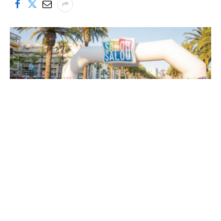
Sabor Salou ha llenado el paseo Jaume I durante tres días
Cerca de 90.000 personas han pasado este fin de
semana por Sabor Salou, según el consistorio, que
asegura que ha sido una de las ediciones más
“participativas y multitudinarias de su historia”. La