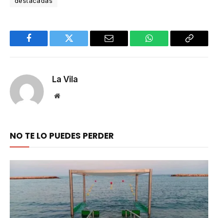
destacadas
Facebook
Twitter
Email
WhatsApp
Copy
Link
La Vila
Website
NO TE LO PUEDES PERDER