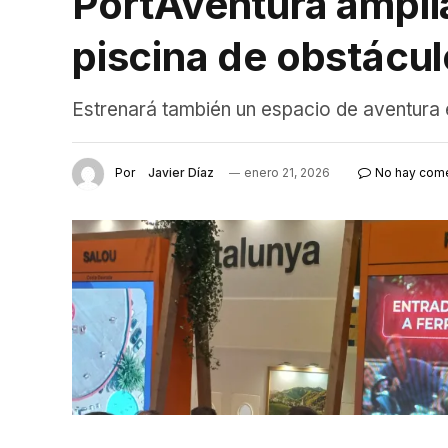
PortAventura ampli
piscina de obstácu
Estrenará también un espacio de aventura 
Por
Javier Díaz
enero 21, 2026
No hay come