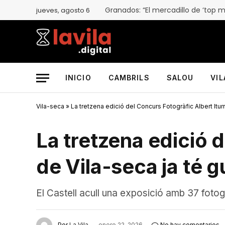
jueves, agosto 6
INICIO
CAMBRILS
SALOU
VI
Vila-seca
»
La tretzena edició del Concurs Fotogràfic Albert Itur
La tretzena edició d
de Vila-seca ja té 
El Castell acull una exposició amb 37 foto
Por
La Vila
enero 22, 2026
No hay comentarios