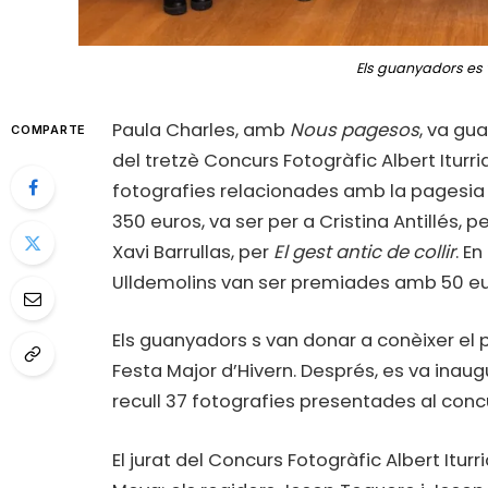
Els guanyadors es 
Paula Charles, amb
Nous pagesos
, va gu
COMPARTE
del tretzè Concurs Fotogràfic Albert Iturr
fotografies relacionades amb la pagesia 
350 euros, va ser per a Cristina Antillés, p
Xavi Barrullas, per
El gest antic de collir
. En
Ulldemolins van ser premiades amb 50 eur
Els guanyadors s van donar a conèixer el 
Festa Major d’Hivern. Després, es va inaug
recull 37 fotografies presentades al conc
El jurat del Concurs Fotogràfic Albert Itur