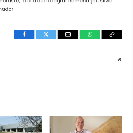
orasté; la filla del fotògraf homenatjat, Sílvia
Amador.
Facebook
Twitter
Email
WhatsApp
Copy
Link
Websit