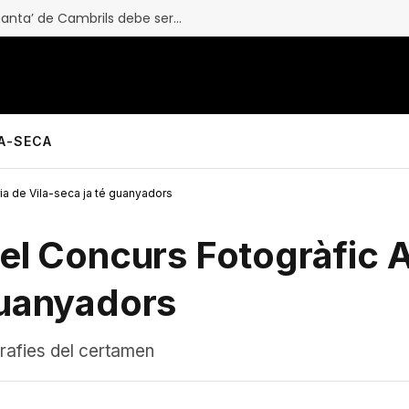
Granados: “El mercadillo de ‘top manta’ de Cambrils debe ser el más grande de Catalunya”
LA-SECA
ria de Vila-seca ja té guanyadors
el Concurs Fotogràfic Al
guanyadors
grafies del certamen