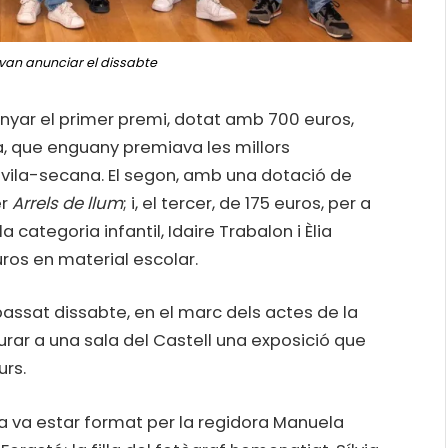
van anunciar el dissabte
anyar el primer premi, dotat amb 700 euros,
ia, que enguany premiava les millors
vila-secana. El segon, amb una dotació de
er
Arrels de llum
; i, el tercer, de 175 euros, per a
 la categoria infantil, Idaire Trabalon i Èlia
os en material escolar.
passat dissabte, en el marc dels actes de la
urar a una sala del Castell una exposició que
urs.
ria va estar format per la regidora Manuela