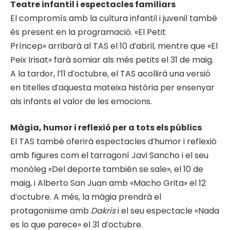
Teatre infantil i espectacles familiars
El compromís amb la cultura infantil i juvenil també
és present en la programació. «El Petit
Príncep» arribarà al TAS el 10 d’abril, mentre que «El
Peix Irisat» farà somiar als més petits el 31 de maig.
A la tardor, l’11 d’octubre, el TAS acollirà una versió
en titelles d’aquesta mateixa història per ensenyar
als infants el valor de les emocions.
Màgia, humor i reflexió per a tots els públics
El TAS també oferirà espectacles d’humor i reflexió
amb figures com el tarragoní Javi Sancho i el seu
monòleg «Del deporte también se sale», el 10 de
maig, i Alberto San Juan amb «Macho Grita» el 12
d’octubre. A més, la màgia prendrà el
protagonisme amb
Dakris
i el seu espectacle «Nada
es lo que parece» el 31 d’octubre.