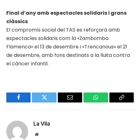
Final d’any amb espectacles solidaris i grans
clàssics
El compromís social del TAS es reforçarà amb
espectacles solidaris com la «Zambomba
Flamenca» el 13 de desembre i «Trencanous» el 21
de desembre, amb fons destinats a la lluita contra
el càncer infantil.
Facebook
Twitter
Email
WhatsApp
Copy
Link
La Vila
Website