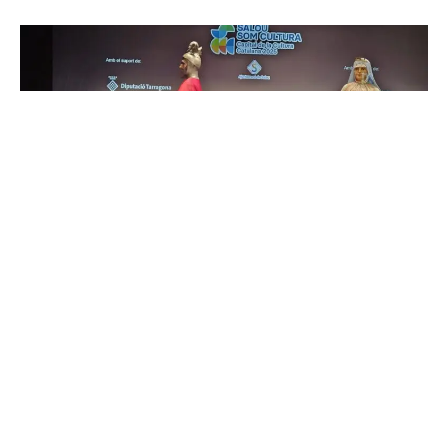
La gala se celebró este martes
Salou ya luce el título de capital de la cultura
catalana 2025. La gala inaugural ha abarrotado
este martes el Teatre Auditori (TAS), donde los 500
asistentes han disfrutado de actuaciones musicales
o una muestra de los elementos de la cultura