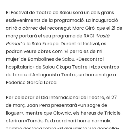
El Festival de Teatre de Salou serà un dels grans
esdeveniments de la programació. La inauguració
anirà a càrrec del reconegut Marc Giró, que el 21 de
març portarà el seu programa de RAC1
‘Vostè
Primer’
a la Sala Europa. Durant el festival, es
podran veure obres com ‘El perro es de mi
mujer’ de Bambolines de Salou, «Descontrol
hospitalario» de Salou Okupa Teatre i «Los centros
de Lorca» d’Antagonista Teatre, un homenatge a
Federico García Lorca.
Per celebrar el Dia Internacional del Teatre, el 27
de març, Joan Pera presentarà «Un sogre de
lloguer», mentre que Clownic, els hereus de Tricicle,
oferiran «Tomàs, l’extraordinari home normal».
També destaca l’obra «El alquimista y la doncella»,