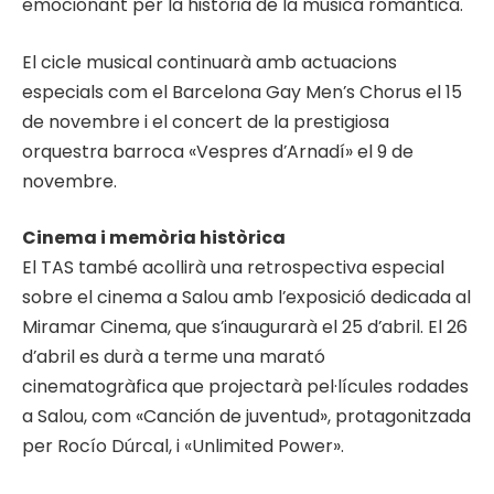
emocionant per la història de la música romàntica.
El cicle musical continuarà amb actuacions
especials com el Barcelona Gay Men’s Chorus el 15
de novembre i el concert de la prestigiosa
orquestra barroca «Vespres d’Arnadí» el 9 de
novembre.
Cinema i memòria històrica
El TAS també acollirà una retrospectiva especial
sobre el cinema a Salou amb l’exposició dedicada al
Miramar Cinema, que s’inaugurarà el 25 d’abril. El 26
d’abril es durà a terme una marató
cinematogràfica que projectarà pel·lícules rodades
a Salou, com «Canción de juventud», protagonitzada
per Rocío Dúrcal, i «Unlimited Power».