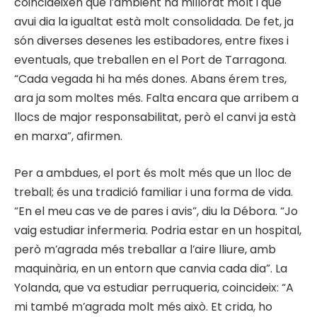
coincideixen que l’ambient ha millorat molt i que
avui dia la igualtat està molt consolidada. De fet, ja
són diverses desenes les estibadores, entre fixes i
eventuals, que treballen en el Port de Tarragona.
“Cada vegada hi ha més dones. Abans érem tres,
ara ja som moltes més. Falta encara que arribem a
llocs de major responsabilitat, però el canvi ja està
en marxa”, afirmen.
Per a ambdues, el port és molt més que un lloc de
treball; és una tradició familiar i una forma de vida.
“En el meu cas ve de pares i avis”, diu la Débora. “Jo
vaig estudiar infermeria. Podria estar en un hospital,
però m’agrada més treballar a l’aire lliure, amb
maquinària, en un entorn que canvia cada dia”. La
Yolanda, que va estudiar perruqueria, coincideix: “A
mi també m’agrada molt més això. Et crida, ho