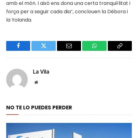
amb el món. I això ens dona una certa tranquil·litat i
força per a seguir cada dia”, conclouen la Débora i
la Yolanda.
Facebook
Twitter
Email
WhatsApp
Copy
Link
La Vila
Website
NO TE LO PUEDES PERDER