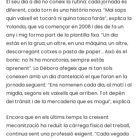
El seu dia a dia no coneix la rutina: cada jornada és
diferent, cada torn és una història nova. “Mai saps
quin vaixell et tocarà ni quina tasca faràs”, explica la
Yolanda, que va començar en 2008 i des de fa un
any i mig forma part de la plantilla fixa. “Un dia
estàs en la grua; un altre, en una màquina; un altre,
descarregant cotxes o pasta de paper… Això és el
bonic: no hi ha monotonia, sempre estàs
aprenent”. La Débora afegeix que ni tan sols
coneixen amb un dia d’antelació el que faran en la
jornada següent: “Ens nomenen cada dia, al matí i al
migdia, segons els vaixells que arriben. Tot depèn
del trànsit i de la mercaderia que es mogui”, explica.
Encara que en els últims temps la creixent
mecanització ha reduït la càrrega física del treball,
continua sent una professió exigent. “Cada vegada