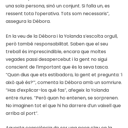
una sola persona, sinó un conjunt. Si falla un, es
ressent tota l’operativa. Tots som necessaris”,
assegura la Débora.
En la veu de la Débora i la Yolanda s’escolta orgull,
però també responsabilitat. Saben que el seu
treball és imprescindible, encara que moltes
vegades passi desapercebut i la gent no sigui
conscient de l’important que és la seva tasca.
“Quan dius que ets estibadora, la gent et pregunta: ‘i
això què és?’”, comenta la Débora amb un somriure.
“Has d’explicar-los què fas”, afegeix la Yolanda
entre riures. “Però quan ho entenen, se sorprenen.
No imaginen tot el que hi ha darrere d’un vaixell que
arriba al port”.
Aquesta consciència de ser una peça clau en la