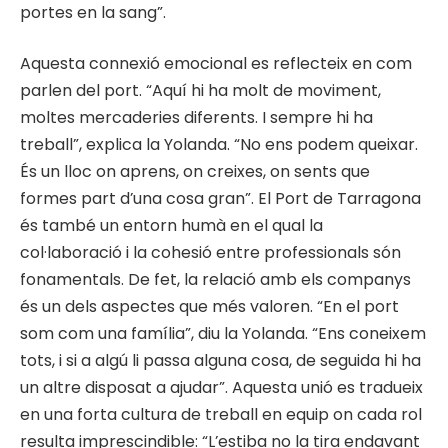
portes en la sang”.
Aquesta connexió emocional es reflecteix en com
parlen del port. “Aquí hi ha molt de moviment,
moltes mercaderies diferents. I sempre hi ha
treball”, explica la Yolanda. “No ens podem queixar.
És un lloc on aprens, on creixes, on sents que
formes part d’una cosa gran”. El Port de Tarragona
és també un entorn humà en el qual la
col·laboració i la cohesió entre professionals són
fonamentals. De fet, la relació amb els companys
és un dels aspectes que més valoren. “En el port
som com una família”, diu la Yolanda. “Ens coneixem
tots, i si a algú li passa alguna cosa, de seguida hi ha
un altre disposat a ajudar”. Aquesta unió es tradueix
en una forta cultura de treball en equip on cada rol
resulta imprescindible: “L’estiba no la tira endavant