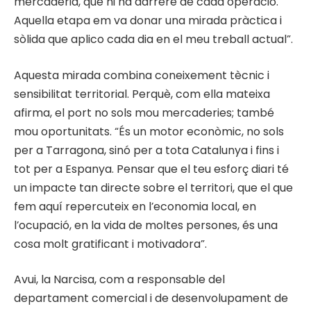
mercaderia, què hi ha darrere de cada operació.
Aquella etapa em va donar una mirada pràctica i
sòlida que aplico cada dia en el meu treball actual”.
Aquesta mirada combina coneixement tècnic i
sensibilitat territorial. Perquè, com ella mateixa
afirma, el port no sols mou mercaderies; també
mou oportunitats. “És un motor econòmic, no sols
per a Tarragona, sinó per a tota Catalunya i fins i
tot per a Espanya. Pensar que el teu esforç diari té
un impacte tan directe sobre el territori, que el que
fem aquí repercuteix en l’economia local, en
l’ocupació, en la vida de moltes persones, és una
cosa molt gratificant i motivadora”.
Avui, la Narcisa, com a responsable del
departament comercial i de desenvolupament de