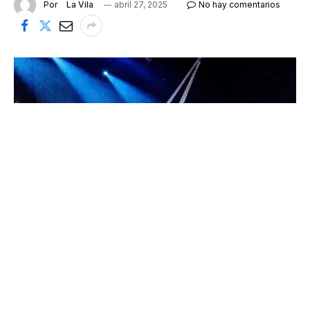
Por
La Vila
abril 27, 2025
No hay comentarios
'OVO'' se ha representado ya en 40 países
Cirque du Soleil se instalará del 18 al 21 de diciembre
en la San Miguel Tarraco Arena de Tarragona para
representar su espectáculo ‘OVO’ en seis pases,