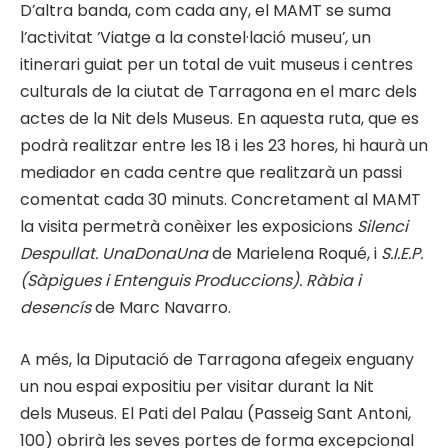
D’altra banda, com cada any, el MAMT se suma
l’activitat ‘Viatge a la constel·lació museu’, un
itinerari guiat per un total de vuit museus i centres
culturals de la ciutat de Tarragona en el marc dels
actes de la Nit dels Museus. En aquesta ruta, que es
podrà realitzar entre les 18 i les 23 hores, hi haurà un
mediador en cada centre que realitzarà un passi
comentat cada 30 minuts. Concretament al MAMT
la visita permetrà conèixer les exposicions
Silenci
Despullat. UnaDonaUna
de Marielena Roqué, i
S.I.E.P.
(
Sàpigues i Entenguis Produccions). Ràbia i
desencís
de Marc Navarro.
A més, la Diputació de Tarragona afegeix enguany
un nou espai expositiu per visitar durant la Nit
dels Museus. El Pati del Palau (Passeig Sant Antoni,
100) obrirà les seves portes de forma excepcional