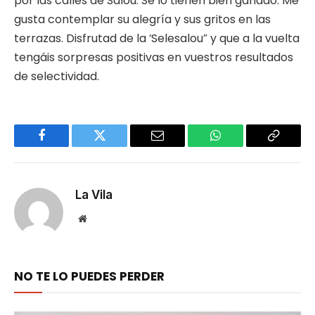
por las calles de Salou. Se lo tienen bien ganado. Me
gusta contemplar su alegría y sus gritos en las
terrazas. Disfrutad de la ‘Selesalou” y que a la vuelta
tengáis sorpresas positivas en vuestros resultados
de selectividad.
Facebook
Twitter
Email
WhatsApp
Copy
Link
La Vila
Website
NO TE LO PUEDES PERDER