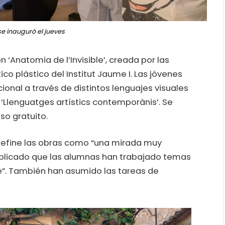
se inauguró el jueves
n ‘Anatomia de l’Invisible’, creada por las
co plástico del Institut Jaume I. Las jóvenes
onal a través de distintos lenguajes visuales
 ‘Llenguatges artístics contemporànis’. Se
eso gratuito.
 define las obras como “una mirada muy
explicado que las alumnas han trabajado temas
te”. También han asumido las tareas de