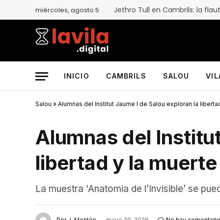
miércoles, agosto 5
INICIO
CAMBRILS
SALOU
VI
Salou
»
Alumnas del Institut Jaume I de Salou exploran la liberta
Alumnas del Institu
libertad y la muerte
La muestra 'Anatomia de l’Invisible’ se puede
Por
J. Montón
mayo 29, 2026
No hay comentari