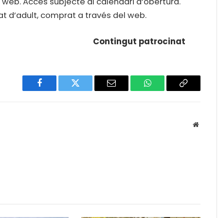
al web. Accés subjecte al calendari d’obertura.
at d’adult, comprat a través del web.
Contingut patrocinat
Facebook
Twitter
Email
WhatsApp
Copy
Link
Websit