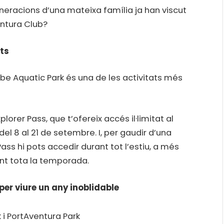
eracions d’una mateixa família ja han viscut
ntura Club?
its
be Aquatic Park és una de les activitats més
lorer Pass, que t’ofereix accés il·limitat al
del 8 al 21 de setembre. I, per gaudir d’una
ss hi pots accedir durant tot l’estiu, a més
rant tota la temporada.
per viure un any inoblidable
k i PortAventura Park