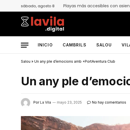
sábado, agosto 8
INICIO
CAMBRILS
SALOU
VI
Salou
»
Un any ple d’emocions amb +PortAventura Club
Un any ple d’emoci
Por
La Vila
mayo 23, 2025
No hay comentarios