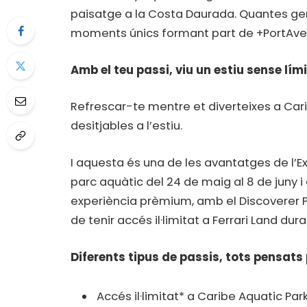
paisatge a la Costa Daurada. Quantes gen
moments únics formant part de +PortAve
Amb el teu passi, viu un estiu sense lím
Refrescar-te mentre et diverteixes a Cari
desitjables a l’estiu.
I aquesta és una de les avantatges de l’Exp
parc aquàtic del 24 de maig al 8 de juny i 
experiència prèmium, amb el Discoverer Pa
de tenir accés il·limitat a Ferrari Land du
Diferents tipus de passis, tots pensats 
Accés il·limitat* a Caribe Aquatic Par