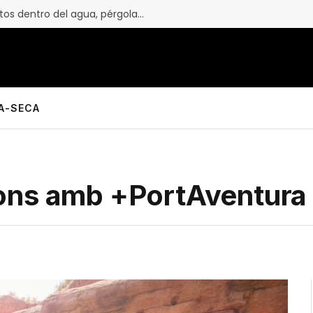
Playas más accesibles con asientos dentro del agua, pérgolas para dar sombra y rampas
LA-SECA
ons amb +PortAventura