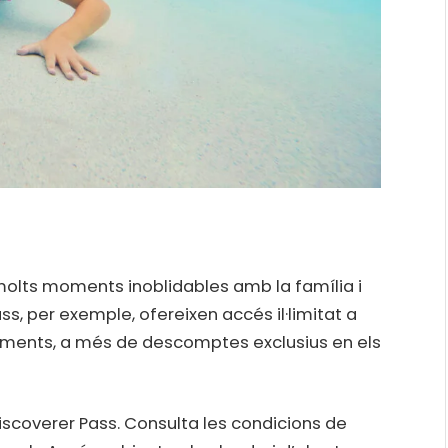
molts moments inoblidables amb la família i
ass, per exemple, ofereixen accés il·limitat a
rcaments, a més de descomptes exclusius en els
 Discoverer Pass. Consulta les condicions de