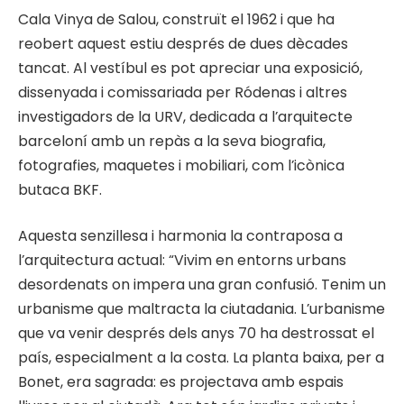
Cala Vinya de Salou, construït el 1962 i que ha
reobert aquest estiu després de dues dècades
tancat. Al vestíbul es pot apreciar una exposició,
dissenyada i comissariada per Ródenas i altres
investigadors de la URV, dedicada a l’arquitecte
barceloní amb un repàs a la seva biografia,
fotografies, maquetes i mobiliari, com l’icònica
butaca BKF.
Aquesta senzillesa i harmonia la contraposa a
l’arquitectura actual: “Vivim en entorns urbans
desordenats on impera una gran confusió. Tenim un
urbanisme que maltracta la ciutadania. L’urbanisme
que va venir després dels anys 70 ha destrossat el
país, especialment a la costa. La planta baixa, per a
Bonet, era sagrada: es projectava amb espais