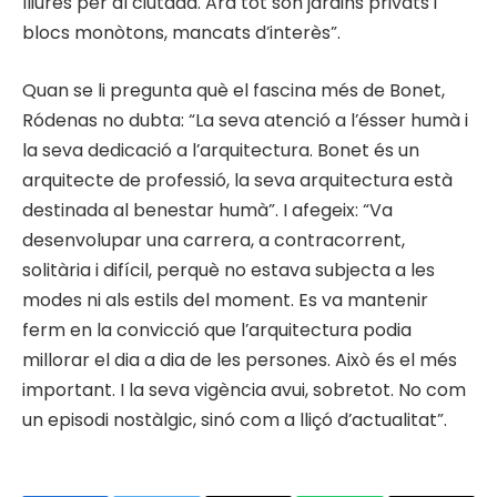
lliures per al ciutadà. Ara tot són jardins privats i
blocs monòtons, mancats d’interès”.
Quan se li pregunta què el fascina més de Bonet,
Ródenas no dubta: “La seva atenció a l’ésser humà i
la seva dedicació a l’arquitectura. Bonet és un
arquitecte de professió, la seva arquitectura està
destinada al benestar humà”. I afegeix: “Va
desenvolupar una carrera, a contracorrent,
solitària i difícil, perquè no estava subjecta a les
modes ni als estils del moment. Es va mantenir
ferm en la convicció que l’arquitectura podia
millorar el dia a dia de les persones. Això és el més
important. I la seva vigència avui, sobretot. No com
un episodi nostàlgic, sinó com a lliçó d’actualitat”.