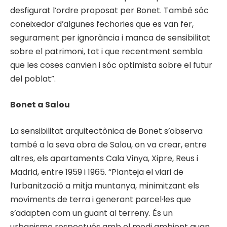
desfigurat l’ordre proposat per Bonet. També sóc
coneixedor d’algunes fechories que es van fer,
segurament per ignorància i manca de sensibilitat
sobre el patrimoni, tot i que recentment sembla
que les coses canvien i sóc optimista sobre el futur
del poblat”.
Bonet a Salou
La sensibilitat arquitectònica de Bonet s’observa
també a la seva obra de Salou, on va crear, entre
altres, els apartaments Cala Vinya, Xipre, Reus i
Madrid, entre 1959 i 1965. “Planteja el viari de
l’urbanització a mitja muntanya, minimitzant els
moviments de terra i generant parcel·les que
s’adapten com un guant al terreny. És un
urbanisme respectuós amb el medi ambient quan