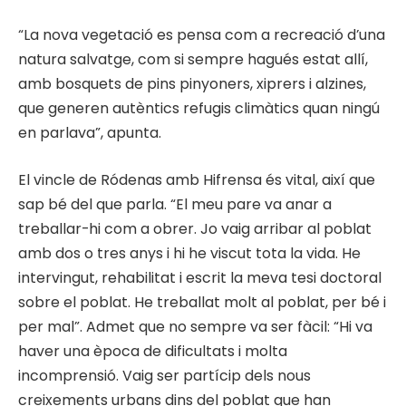
“La nova vegetació es pensa com a recreació d’una
natura salvatge, com si sempre hagués estat allí,
amb bosquets de pins pinyoners, xiprers i alzines,
que generen autèntics refugis climàtics quan ningú
en parlava”, apunta.
El vincle de Ródenas amb Hifrensa és vital, així que
sap bé del que parla. “El meu pare va anar a
treballar-hi com a obrer. Jo vaig arribar al poblat
amb dos o tres anys i hi he viscut tota la vida. He
intervingut, rehabilitat i escrit la meva tesi doctoral
sobre el poblat. He treballat molt al poblat, per bé i
per mal”. Admet que no sempre va ser fàcil: “Hi va
haver una època de dificultats i molta
incomprensió. Vaig ser partícip dels nous
creixements urbans dins del poblat que han